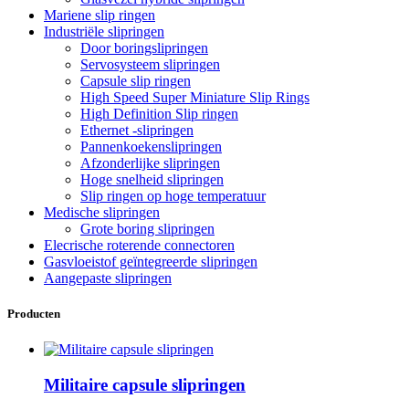
Mariene slip ringen
Industriële slipringen
Door boringslipringen
Servosysteem slipringen
Capsule slip ringen
High Speed ​​Super Miniature Slip Rings
High Definition Slip ringen
Ethernet -slipringen
Pannenkoekenslipringen
Afzonderlijke slipringen
Hoge snelheid slipringen
Slip ringen op hoge temperatuur
Medische slipringen
Grote boring slipringen
Elecrische roterende connectoren
Gasvloeistof geïntegreerde slipringen
Aangepaste slipringen
Producten
Militaire capsule slipringen