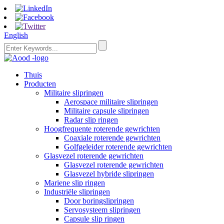
English
Thuis
Producten
Militaire slipringen
Aerospace militaire slipringen
Militaire capsule slipringen
Radar slip ringen
Hoogfrequente roterende gewrichten
Coaxiale roterende gewrichten
Golfgeleider roterende gewrichten
Glasvezel roterende gewrichten
Glasvezel roterende gewrichten
Glasvezel hybride slipringen
Mariene slip ringen
Industriële slipringen
Door boringslipringen
Servosysteem slipringen
Capsule slip ringen