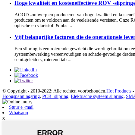
Hoge kwaliteit en kosteneffectieve ROV -slipring
AOOD -ontwerp en produceren van hoge kwaliteit en kosteneff
producten om te voldoen aan de veeleisende vereisten. Onze ROV
optische en vloeistof. & nbs ...
Vijf belangrijke factoren die de operationele lev
Een slipring is een roterende gewricht die wordt gebruikt om een
systeembewerking vereenvoudigen en schade-gevoelige draden 
semi-geleiders, roterend tab ...
© Copyright - 2010-2022: Alle rechten voorbehouden.
Hot Products
Hoogspanningsring
,
PCB -slipring
,
Elektrische systeem slipring
,
SMA 
Stuur e -mail
Whatsapp
x