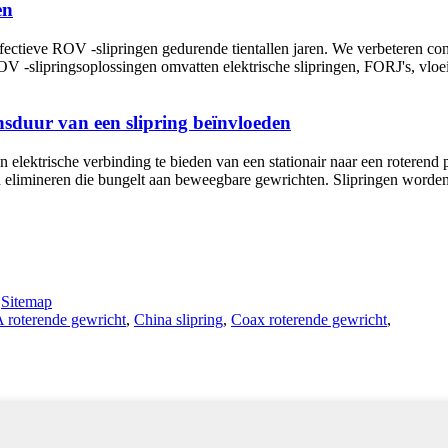
en
ectieve ROV -slipringen gedurende tientallen jaren. We verbeteren c
 -slipringsoplossingen omvatten elektrische slipringen, FORJ's, vloeib
ensduur van een slipring beïnvloeden
 ​​elektrische verbinding te bieden van een stationair naar een roterend
elimineren die bungelt aan beweegbare gewrichten. Slipringen worden
-
Sitemap
roterende gewricht
,
China slipring
,
Coax roterende gewricht
,