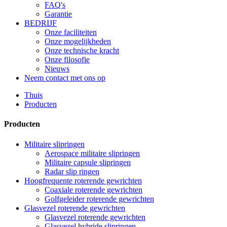
FAQ's
Garantie
BEDRIJF
Onze faciliteiten
Onze mogelijkheden
Onze technische kracht
Onze filosofie
Nieuws
Neem contact met ons op
Thuis
Producten
Producten
Militaire slipringen
Aerospace militaire slipringen
Militaire capsule slipringen
Radar slip ringen
Hoogfrequente roterende gewrichten
Coaxiale roterende gewrichten
Golfgeleider roterende gewrichten
Glasvezel roterende gewrichten
Glasvezel roterende gewrichten
Glasvezel hybride slipringen