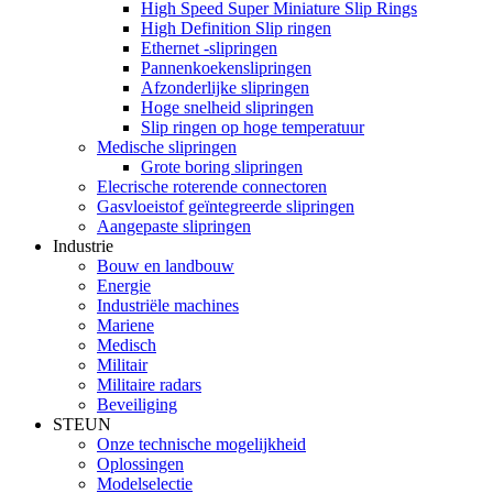
High Speed ​​Super Miniature Slip Rings
High Definition Slip ringen
Ethernet -slipringen
Pannenkoekenslipringen
Afzonderlijke slipringen
Hoge snelheid slipringen
Slip ringen op hoge temperatuur
Medische slipringen
Grote boring slipringen
Elecrische roterende connectoren
Gasvloeistof geïntegreerde slipringen
Aangepaste slipringen
Industrie
Bouw en landbouw
Energie
Industriële machines
Mariene
Medisch
Militair
Militaire radars
Beveiliging
STEUN
Onze technische mogelijkheid
Oplossingen
Modelselectie