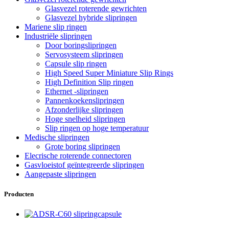
Glasvezel roterende gewrichten
Glasvezel hybride slipringen
Mariene slip ringen
Industriële slipringen
Door boringslipringen
Servosysteem slipringen
Capsule slip ringen
High Speed ​​Super Miniature Slip Rings
High Definition Slip ringen
Ethernet -slipringen
Pannenkoekenslipringen
Afzonderlijke slipringen
Hoge snelheid slipringen
Slip ringen op hoge temperatuur
Medische slipringen
Grote boring slipringen
Elecrische roterende connectoren
Gasvloeistof geïntegreerde slipringen
Aangepaste slipringen
Producten