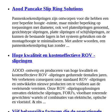
Aood Pancake Slip Ring Solutions
Pannenkoekenslipringen zijn ontworpen voor die hebben een
zeer beperkte hoogte -ruimte, maar minder beperking op
toepassingen met diameter, ook wel platenlipringen genoemd,
gezichtstype slipringen, platte slipringen of schijfslipringen, ze
kunnen de bestaande lagers in het systeem gebruiken om de
montagehoogte te minimaliseren. Met andere woorden, een
pannenkoekenslipring kan zonder ...
Hoge kwaliteit en kosteneffectieve ROV -
slipringen
AOOD -ontwerp en produceren van hoge kwaliteit en
kosteneffectieve ROV -slipringen gedurende tientallen jaren.
We verbeteren consequent onze standaard ROV -slipringen
en ontwikkelen nieuwe producten om te voldoen aan de
veeleisende vereisten. Onze ROV -slipringsoplossingen
omvatten elektrische slipringen, FORJ's, vloeibare roterende
gewrichten/ wartels of combinaties van elektrische, optische
en vloeistof. & nbs ...
Vijf belangrijke factoren die de operationele