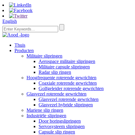
English
Thuis
Producten
Militaire slipringen
Aerospace militaire slipringen
Militaire capsule slipringen
Radar slip ringen
Hoogfrequente roterende gewrichten
Coaxiale roterende gewrichten
Golfgeleider roterende gewrichten
Glasvezel roterende gewrichten
Glasvezel roterende gewrichten
Glasvezel hybride slipringen
Mariene slip ringen
Industriële slipringen
Door boringslipringen
Servosysteem slipringen
Capsule slip ringen