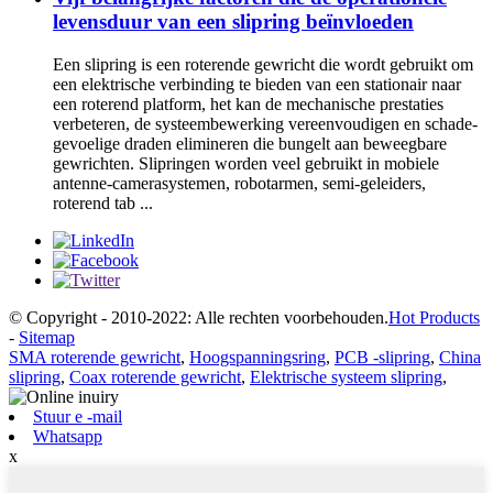
levensduur van een slipring beïnvloeden
Een slipring is een roterende gewricht die wordt gebruikt om
een ​​elektrische verbinding te bieden van een stationair naar
een roterend platform, het kan de mechanische prestaties
verbeteren, de systeembewerking vereenvoudigen en schade-
gevoelige draden elimineren die bungelt aan beweegbare
gewrichten. Slipringen worden veel gebruikt in mobiele
antenne-camerasystemen, robotarmen, semi-geleiders,
roterend tab ...
© Copyright - 2010-2022: Alle rechten voorbehouden.
Hot Products
-
Sitemap
SMA roterende gewricht
,
Hoogspanningsring
,
PCB -slipring
,
China
slipring
,
Coax roterende gewricht
,
Elektrische systeem slipring
,
Stuur e -mail
Whatsapp
x