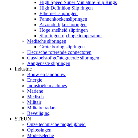
High Speed ​​Super Miniature Slip Rings
High Definition Slip ringen
Ethernet -slipringen
Pannenkoekenslipringen
Afzonderlijke slipringen
Hoge snelheid slipringen
Slip ringen op hoge temperatuur
Medische slipringen
Grote boring slipringen
Elecrische roterende connectoren
Gasvloeistof geïntegreerde slipringen
Aangepaste slipringen
Industrie
Bouw en landbouw
Energie
Industriële machines
Mariene
Medisch
Militair
Militaire radars
Beveiliging
STEUN
Onze technische mogelijkheid
Oplossingen
Modelselectie