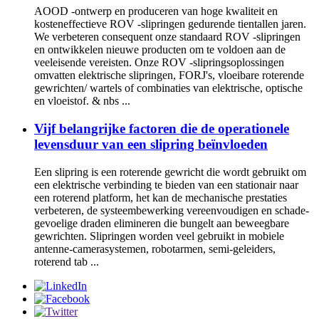
AOOD -ontwerp en produceren van hoge kwaliteit en
kosteneffectieve ROV -slipringen gedurende tientallen jaren.
We verbeteren consequent onze standaard ROV -slipringen
en ontwikkelen nieuwe producten om te voldoen aan de
veeleisende vereisten. Onze ROV -slipringsoplossingen
omvatten elektrische slipringen, FORJ's, vloeibare roterende
gewrichten/ wartels of combinaties van elektrische, optische
en vloeistof. & nbs ...
Vijf belangrijke factoren die de operationele
levensduur van een slipring beïnvloeden
Een slipring is een roterende gewricht die wordt gebruikt om
een ​​elektrische verbinding te bieden van een stationair naar
een roterend platform, het kan de mechanische prestaties
verbeteren, de systeembewerking vereenvoudigen en schade-
gevoelige draden elimineren die bungelt aan beweegbare
gewrichten. Slipringen worden veel gebruikt in mobiele
antenne-camerasystemen, robotarmen, semi-geleiders,
roterend tab ...