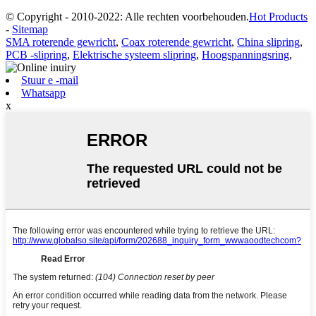
© Copyright - 2010-2022: Alle rechten voorbehouden.
Hot Products
-
Sitemap
SMA roterende gewricht
,
Coax roterende gewricht
,
China slipring
,
PCB -slipring
,
Elektrische systeem slipring
,
Hoogspanningsring
,
Stuur e -mail
Whatsapp
x