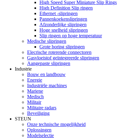
High Speed ​​Super Miniature Slip Rings
High Definition Slip ringen
Ethernet -slipringen
Pannenkoekenslipringen
Afzonderlijke slipringen
Hoge snelheid slipringen
Slip ringen op hoge temperatuur
Medische slipringen
Grote boring slipringen
Elecrische roterende connectoren
Gasvloeistof geïntegreerde slipringen
Aangepaste slipringen
Industrie
Bouw en landbouw
Energie
Industriële machines
Mariene
Medisch
Militair
Militaire radars
Beveiliging
STEUN
Onze technische mogelijkheid
Oplossingen
Modelselectie