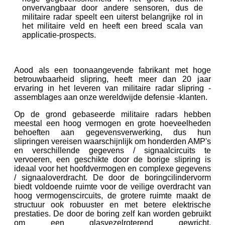
onvervangbaar door andere sensoren, dus de
militaire radar speelt een uiterst belangrijke rol in
het militaire veld en heeft een breed scala van
applicatie-prospects.
Aood als een toonaangevende fabrikant met hoge
betrouwbaarheid slipring, heeft meer dan 20 jaar
ervaring in het leveren van militaire radar slipring -
assemblages aan onze wereldwijde defensie -klanten.
Op de grond gebaseerde militaire radars hebben
meestal een hoog vermogen en grote hoeveelheden
behoeften aan gegevensverwerking, dus hun
slipringen vereisen waarschijnlijk om honderden AMP's
en verschillende gegevens / signaalcircuits te
vervoeren, een geschikte door de borige slipring is
ideaal voor het hoofdvermogen en complexe gegevens
/ signaaloverdracht. De door de boringcilindervorm
biedt voldoende ruimte voor de veilige overdracht van
hoog vermogenscircuits, de grotere ruimte maakt de
structuur ook robuuster en met betere elektrische
prestaties. De door de boring zelf kan worden gebruikt
om een ​​glasvezelroterend gewricht,