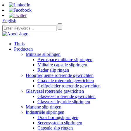
English
Thuis
Producten
Militaire slipringen
Aerospace militaire slipringen
Militaire capsule slipringen
Radar slip ringen
Hoogfrequente roterende gewrichten
Coaxiale roterende gewrichten
Golfgeleider roterende gewrichten
Glasvezel roterende gewrichten
Glasvezel roterende gewrichten
Glasvezel hybride slipringen
Mariene slip ringen
Industriële slipringen
Door boringslipringen
Servosysteem slipringen
Capsule slip ringen